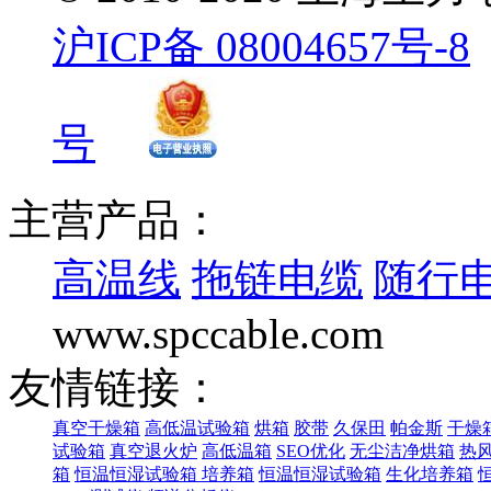
沪ICP备 08004657号-8
号
主营产品：
高温线
拖链电缆
随行
www.spccable.com
友情链接：
真空干燥箱
高低温试验箱
烘箱
胶带
久保田
帕金斯
干燥
试验箱
真空退火炉
高低温箱
SEO优化
无尘洁净烘箱
热
箱
恒温恒湿试验箱
培养箱
恒温恒湿试验箱
生化培养箱