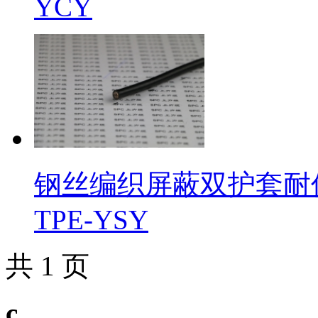
YCY
钢丝编织屏蔽双护套耐低温
TPE-YSY
共 1 页
c