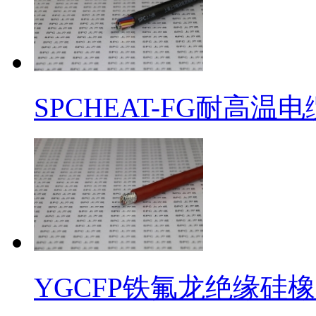
SPCHEAT-FG耐高温电
YGCFP铁氟龙绝缘硅