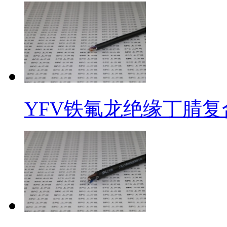
YFV铁氟龙绝缘丁腈