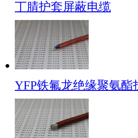
丁腈护套屏蔽电缆
YFP铁氟龙绝缘聚氨酯