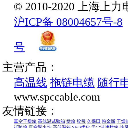
© 2010-2020 
沪ICP备 08004657号-8
号
主营产品：
高温线
拖链电缆
随行
www.spccable.com
友情链接：
真空干燥箱
高低温试验箱
烘箱
胶带
久保田
帕金斯
干燥
试验箱
真空退火炉
高低温箱
SEO优化
无尘洁净烘箱
热