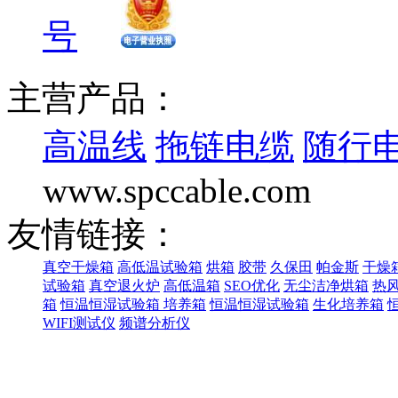
号
主营产品：
高温线
拖链电缆
随行
www.spccable.com
友情链接：
真空干燥箱
高低温试验箱
烘箱
胶带
久保田
帕金斯
干燥
试验箱
真空退火炉
高低温箱
SEO优化
无尘洁净烘箱
热
箱
恒温恒湿试验箱
培养箱
恒温恒湿试验箱
生化培养箱
WIFI测试仪
频谱分析仪