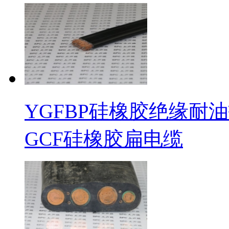
YGFBP硅橡胶绝缘耐油护
GCF硅橡胶扁电缆