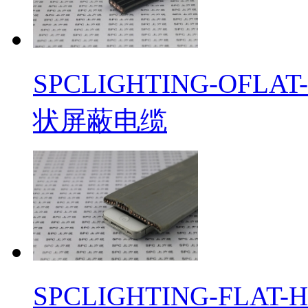
​SPCLIGHTING-O
状屏蔽电缆
​SPCLIGHTING-F