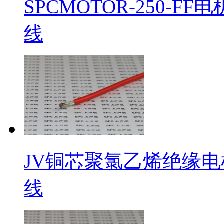
SPCMOTOR-250-
线
JV铜芯聚氯乙烯绝缘电
线