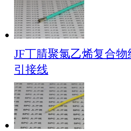
JF丁腈聚氯乙烯复合物
引接线