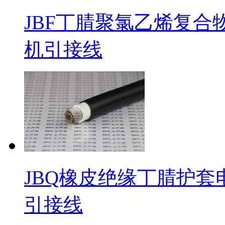
JBF丁腈聚氯乙烯复合
机引接线
JBQ橡皮绝缘丁腈护套
引接线