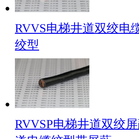
RVVS电梯井道双绞电缆 
绞型
RVVSP电梯井道双绞屏蔽